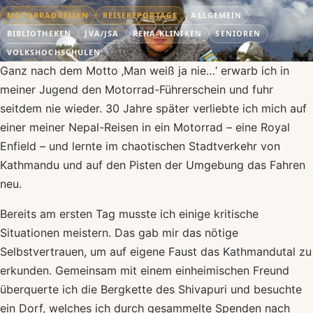
MOTORRADREISEN
REISEREPORTAGE
ALLGEMEIN
BIBLIOTHEKEN
JVA/JSA
REHA-KLINIKEN
SENIOREN
VOLKSHOCHSCHULEN
Ganz nach dem Motto ‚Man weiß ja nie…‘ erwarb ich in
meiner Jugend den Motorrad-Führerschein und fuhr
seitdem nie wieder. 30 Jahre später verliebte ich mich auf
einer meiner Nepal-Reisen in ein Motorrad – eine Royal
Enfield – und lernte im chaotischen Stadtverkehr von
Kathmandu und auf den Pisten der Umgebung das Fahren
neu.
Bereits am ersten Tag musste ich einige kritische
Situationen meistern. Das gab mir das nötige
Selbstvertrauen, um auf eigene Faust das Kathmandutal zu
erkunden. Gemeinsam mit einem einheimischen Freund
überquerte ich die Bergkette des Shivapuri und besuchte
ein Dorf, welches ich durch gesammelte Spenden nach